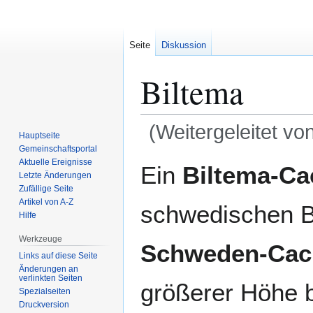
Seite
Diskussion
Biltema
(Weitergeleitet vo
Hauptseite
Gemeinschafts­portal
Zur
Zur
Aktuelle Ereignisse
Ein
Biltema-Ca
Letzte Änderungen
Navigation
Suche
Zufällige Seite
springen
springen
Artikel von A-Z
schwedischen 
Hilfe
Werkzeuge
Schweden-Cac
Links auf diese Seite
Änderungen an
verlinkten Seiten
größerer Höhe b
Spezialseiten
Druckversion