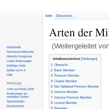
Seite
Diskussion
Arten der Mi
(Weitergeleitet vo
Hauptseite
Gemeinschafts­portal
Zur
Zur
Aktuelle Ereignisse
Inhaltsverzeichnis
Letzte Änderungen
Navigation
Suche
1
Übersicht
Zufällige Seite
springen
springen
2
Basic Member
Artikel von A-Z
Hilfe
3
Premium Member
4
Charter Member
Werkzeuge
5
Not Validated Premium Member
Links auf diese Seite
6
Inactive Member
Änderungen an
verlinkten Seiten
7
Inactive Premium Member
Spezialseiten
8
Locked Member
Druckversion
9
Reviewer